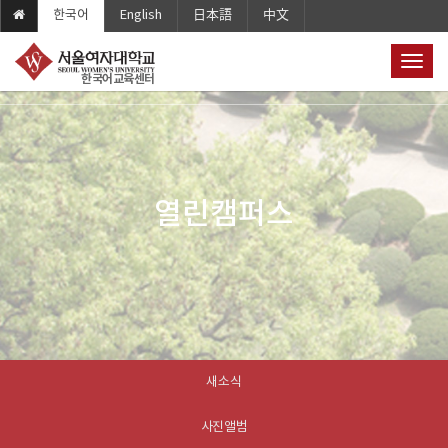
한국어
English
日本語
中文
T
o
Home
열린캠퍼스
서식다운로드
g
g
l
e
n
a
열린캠퍼스
v
i
g
a
t
i
o
n
새소식
사진앨범